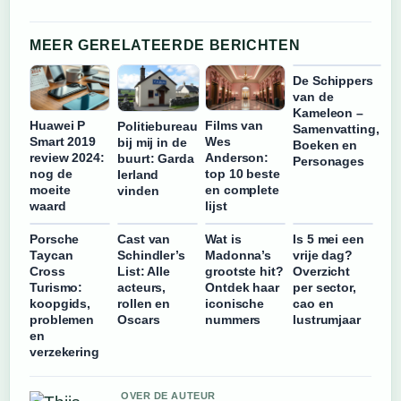
MEER GERELATEERDE BERICHTEN
De Schippers
van de
Kameleon –
Huawei P
Films van
Politiebureau
Samenvatting,
Smart 2019
Wes
bij mij in de
Boeken en
review 2024:
Anderson:
buurt: Garda
Personages
nog de
top 10 beste
Ierland
moeite
en complete
vinden
waard
lijst
Porsche
Cast van
Wat is
Is 5 mei een
Taycan
Schindler’s
Madonna’s
vrije dag?
Cross
List: Alle
grootste hit?
Overzicht
Turismo:
acteurs,
Ontdek haar
per sector,
koopgids,
rollen en
iconische
cao en
problemen
Oscars
nummers
lustrumjaar
en
verzekering
OVER DE AUTEUR