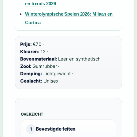
en trends 2026
Winterolympische Spelen 2026: Milaan en
Cortina
Prijs:
€70 ·
Kleuren:
12 ·
Bovenmateriaal:
Leer en synthetisch ·
Zool:
Gumrubber ·
Demping:
Lichtgewicht ·
Geslacht:
Unisex
OVERZICHT
Bevestigde feiten
1