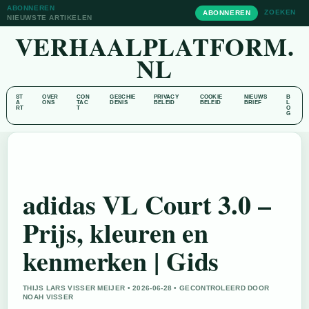
ABONNEREN
ZOEKEN
ABONNEREN
NIEUWSTE ARTIKELEN
VERHAALPLATFORM.
NL
ST
OVER
CON
GESCHIE
PRIVACY
COOKIE
NIEUWS
B
A
ONS
TAC
DENIS
BELEID
BELEID
BRIEF
L
RT
T
O
G
adidas VL Court 3.0 –
Prijs, kleuren en
kenmerken | Gids
THIJS LARS VISSER MEIJER • 2026-06-28 • GECONTROLEERD DOOR
NOAH VISSER