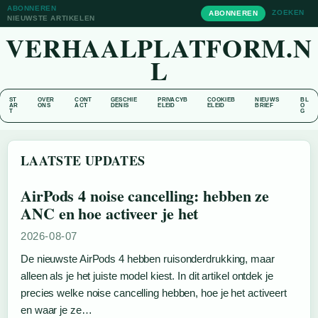
ABONNEREN
ZOEKEN
ABONNEREN
NIEUWSTE ARTIKELEN
VERHAALPLATFORM.N
L
ST
OVER
CONT
GESCHIE
PRIVACYB
COOKIEB
NIEUWS
BL
AR
ONS
ACT
DENIS
ELEID
ELEID
BRIEF
O
T
G
LAATSTE UPDATES
AirPods 4 noise cancelling: hebben ze
ANC en hoe activeer je het
2026-08-07
De nieuwste AirPods 4 hebben ruisonderdrukking, maar
alleen als je het juiste model kiest. In dit artikel ontdek je
precies welke noise cancelling hebben, hoe je het activeert
en waar je ze…