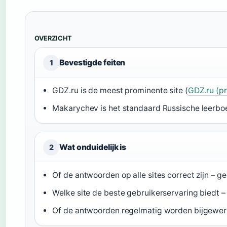
OVERZICHT
Bevestigde feiten
1
GDZ.ru is de meest prominente site (
GDZ.ru (pr
Makarychev is het standaard Russische leerbo
Wat onduidelijk is
2
Of de antwoorden op alle sites correct zijn – ge
Welke site de beste gebruikerservaring biedt 
Of de antwoorden regelmatig worden bijgewerkt