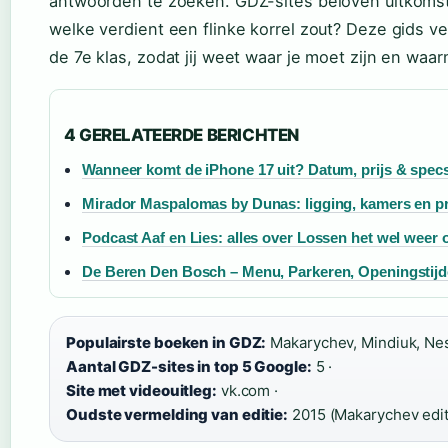
antwoorden te zoeken. GDZ-sites beloven uitkoms
welke verdient een flinke korrel zout? Deze gids ver
de 7e klas, zodat jij weet waar je moet zijn en waa
4 GERELATEERDE BERICHTEN
Wanneer komt de iPhone 17 uit? Datum, prijs & spec
Mirador Maspalomas by Dunas: ligging, kamers en pr
Podcast Aaf en Lies: alles over Lossen het wel weer 
De Beren Den Bosch – Menu, Parkeren, Openingstij
Populairste boeken in GDZ:
Makarychev, Mindiuk, Nes
Aantal GDZ-sites in top 5 Google:
5 ·
Site met videouitleg:
vk.com ·
Oudste vermelding van editie:
2015 (Makarychev edit