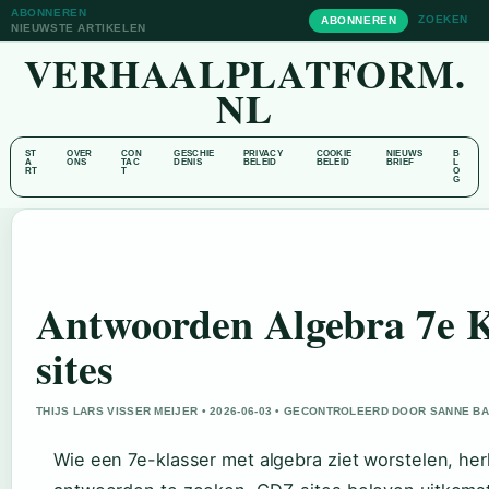
ABONNEREN
ZOEKEN
ABONNEREN
NIEUWSTE ARTIKELEN
VERHAALPLATFORM.
NL
ST
OVER
CON
GESCHIE
PRIVACY
COOKIE
NIEUWS
B
A
ONS
TAC
DENIS
BELEID
BELEID
BRIEF
L
RT
T
O
G
Antwoorden Algebra 7e K
sites
THIJS LARS VISSER MEIJER • 2026-06-03 • GECONTROLEERD DOOR SANNE B
Wie een 7e-klasser met algebra ziet worstelen, herk