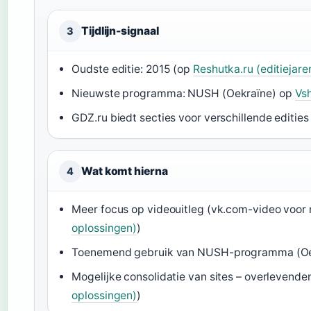
Tijdlijn-signaal
3
Oudste editie: 2015 (op
Reshutka.ru (editiejar
Nieuwste programma: NUSH (Oekraïne) op
Vsh
GDZ.ru biedt secties voor verschillende edities
Wat komt hierna
4
Meer focus op videouitleg (vk.com-video voor 
oplossingen)
)
Toenemend gebruik van NUSH-programma (Oek
Mogelijke consolidatie van sites – overlevenden
oplossingen)
)