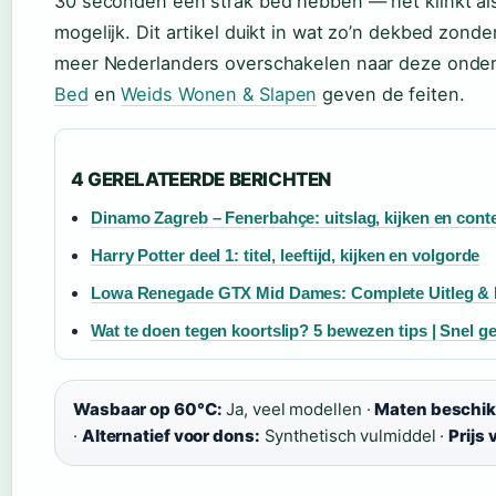
30 seconden een strak bed hebben — het klinkt a
mogelijk. Dit artikel duikt in wat zo’n dekbed zond
meer Nederlanders overschakelen naar deze onder
Bed
en
Weids Wonen & Slapen
geven de feiten.
4 GERELATEERDE BERICHTEN
Dinamo Zagreb – Fenerbahçe: uitslag, kijken en cont
Harry Potter deel 1: titel, leeftijd, kijken en volgorde
Lowa Renegade GTX Mid Dames: Complete Uitleg &
Wat te doen tegen koortslip? 5 bewezen tips | Snel g
Wasbaar op 60°C:
Ja, veel modellen ·
Maten beschik
·
Alternatief voor dons:
Synthetisch vulmiddel ·
Prijs 