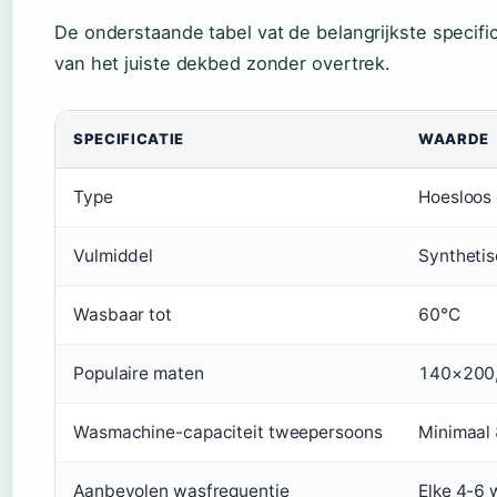
De onderstaande tabel vat de belangrijkste specific
van het juiste dekbed zonder overtrek.
SPECIFICATIE
WAARDE
Type
Hoesloos
Vulmiddel
Synthetis
Wasbaar tot
60°C
Populaire maten
140×200
Wasmachine-capaciteit tweepersoons
Minimaal 
Aanbevolen wasfrequentie
Elke 4-6