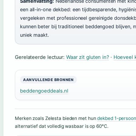
Samenvatting:
Nederlandse consumenten met kinder
een all-in-one dekbed: een tijdbesparende, hygiën
vergeleken met professioneel gereinigde donsdek
kunnen beter bij traditioneel beddengoed blijven,
uniek maakt.
Gerelateerde lectuur:
Waar zit gluten in?
·
Hoeveel k
AANVULLENDE BRONNEN
beddengoeddeals.nl
Merken zoals Zelesta bieden met hun
dekbed 1-persoo
alternatief dat volledig wasbaar is op 60°C.