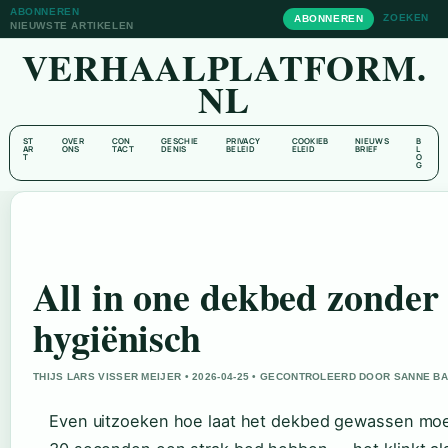
ABONNEREN
ZOEKEN
ABONNEREN
NIEUWSTE ARTIKELEN
VERHAALPLATFORM.
NL
ST
OVER
CON
GESCHIE
PRIVACY
COOKIEB
NIEUWS
B
AR
ONS
TACT
DENIS
BELEID
ELEID
BRIEF
L
T
O
G
All in one dekbed zonder
hygiënisch
THIJS LARS VISSER MEIJER • 2026-04-25 • GECONTROLEERD DOOR SANNE B
Even uitzoeken hoe laat het dekbed gewassen moet