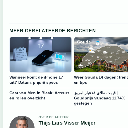
MEER GERELATEERDE BERICHTEN
Wanneer komt de iPhone 17
Weer Gouda 14 dagen: tren
uit? Datum, prijs & specs
en tips
Cast van Men in Black: Acteurs
قیمت طلای ۱۸عیار امروز |
en rollen overzicht
Goudprijs vandaag 11,74%
gestegen
OVER DE AUTEUR
Thijs Lars Visser Meijer