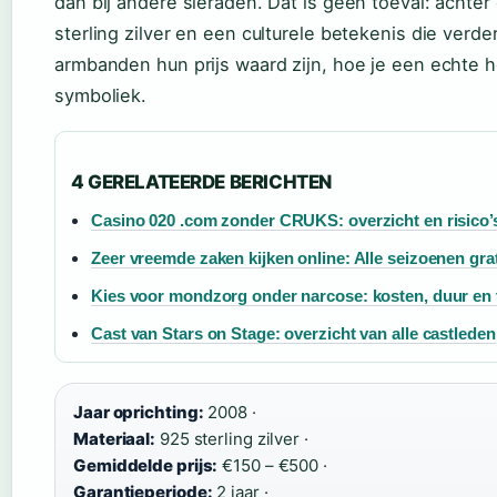
dan bij andere sieraden. Dat is geen toeval: achte
sterling zilver en een culturele betekenis die verde
armbanden hun prijs waard zijn, hoe je een echte
symboliek.
4 GERELATEERDE BERICHTEN
Casino 020 .com zonder CRUKS: overzicht en risico’
Zeer vreemde zaken kijken online: Alle seizoenen grat
Kies voor mondzorg onder narcose: kosten, duur en 
Cast van Stars on Stage: overzicht van alle castleden
Jaar oprichting:
2008 ·
Materiaal:
925 sterling zilver ·
Gemiddelde prijs:
€150 – €500 ·
Garantieperiode:
2 jaar ·