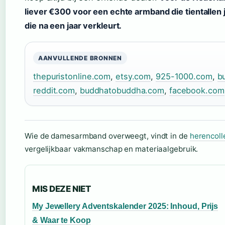
liever €300 voor een echte armband die tientallen
die na een jaar verkleurt.
AANVULLENDE BRONNEN
thepuristonline.com
,
etsy.com
,
925-1000.com
,
b
reddit.com
,
buddhatobuddha.com
,
facebook.com
Wie de damesarmband overweegt, vindt in de
herencoll
vergelijkbaar vakmanschap en materiaalgebruik.
MIS DEZE NIET
My Jewellery Adventskalender 2025: Inhoud, Prijs
& Waar te Koop