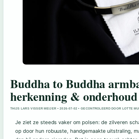
Buddha to Buddha armba
herkenning & onderhoud
THIJS LARS VISSER MEIJER • 2026-07-02 • GECONTROLEERD DOOR LOTTE M
Je ziet ze steeds vaker om polsen: de zilveren s
op door hun robuuste, handgemaakte uitstraling, maa