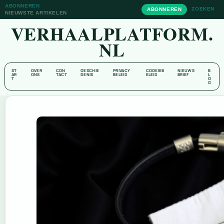
ABONNEREN
ZOEKEN
ABONNEREN
NIEUWSTE ARTIKELEN
VERHAALPLATFORM.
NL
ST
OVER
CON
GESCHIE
PRIVACY
COOKIEB
NIEUWS
B
AR
ONS
TACT
DENIS
BELEID
ELEID
BRIEF
L
T
O
G