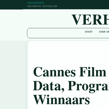
ABONNEREN
NIEUWSTE ARTIKELEN
VER
START
OVER O
Cannes Film 
Data, Progr
Winnaars