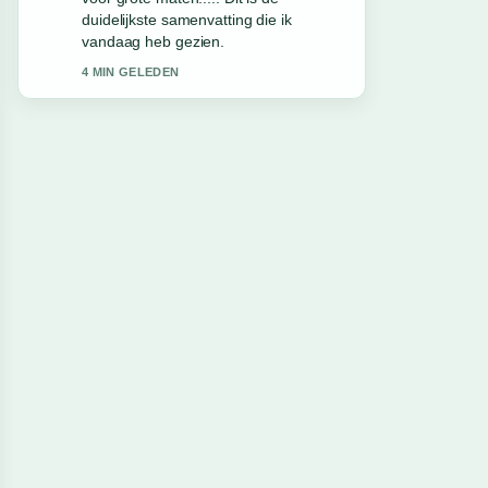
waardeer de rustige en evenwichtige
toon.
6 MIN GELEDEN