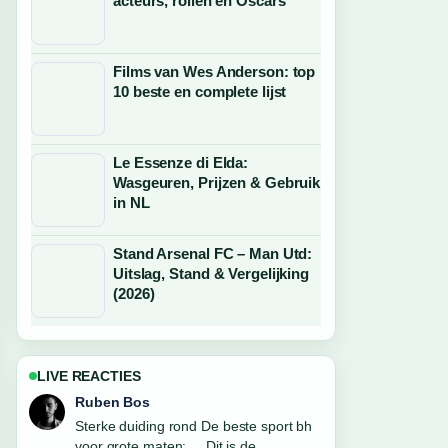
acteurs, rollen en Oscars
Films van Wes Anderson: top
10 beste en complete lijst
Le Essenze di Elda:
Wasgeuren, Prijzen & Gebruik
in NL
Stand Arsenal FC – Man Utd:
Uitslag, Stand & Vergelijking
(2026)
LIVE REACTIES
Sanne Bakker
Volg Samsung A56 los toestel kopen?
Prijs, aanbieding... nauwlettend –