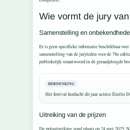
Wie vormt de jury va
Samenstelling en onbekendhed
Er is geen specifieke informatie beschikbaar over 
samenstelling van de juryleden voor de 78e editie
publiekelijk verantwoord in de geraadpleegde br
HERDENKING
Het festival herdacht dit jaar actrice Émilie 
Uitreiking van de prijzen
De prijsuitreiking vond plaats op 24 mei 2025. 