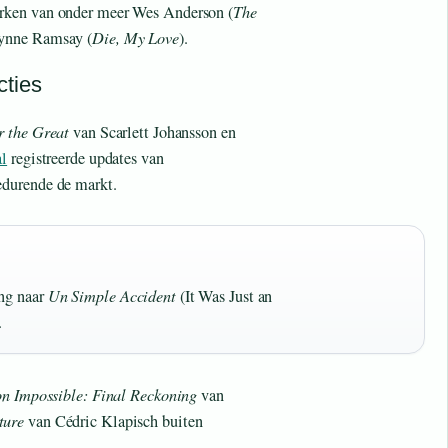
rken van onder meer Wes Anderson (
The
Lynne Ramsay (
Die, My Love
).
cties
r the Great
van Scarlett Johansson en
al
registreerde updates van
edurende de markt.
ing naar
Un Simple Accident
(It Was Just an
.
n Impossible: Final Reckoning
van
ture
van Cédric Klapisch buiten