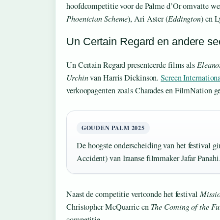
hoofdcompetitie voor de Palme d’Or omvatte we
Phoenician Scheme
), Ari Aster (
Eddington
) en 
Un Certain Regard en andere se
Un Certain Regard presenteerde films als
Eleano
Urchin
van Harris Dickinson.
Screen Internation
verkoopagenten zoals Charades en FilmNation g
GOUDEN PALM 2025
De hoogste onderscheiding van het festival g
Accident) van Iraanse filmmaker Jafar Panahi
Naast de competitie vertoonde het festival
Missio
Christopher McQuarrie en
The Coming of the Fu
competitie.