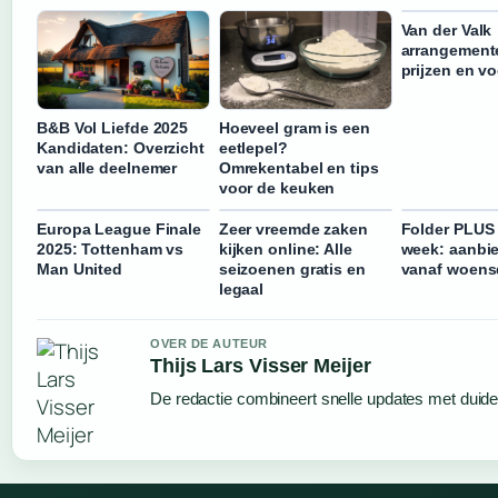
Van der Valk
arrangemente
prijzen en v
B&B Vol Liefde 2025
Hoeveel gram is een
Kandidaten: Overzicht
eetlepel?
van alle deelnemer
Omrekentabel en tips
voor de keuken
Europa League Finale
Zeer vreemde zaken
Folder PLUS
2025: Tottenham vs
kijken online: Alle
week: aanbi
Man United
seizoenen gratis en
vanaf woen
legaal
OVER DE AUTEUR
Thijs Lars Visser Meijer
De redactie combineert snelle updates met duideli