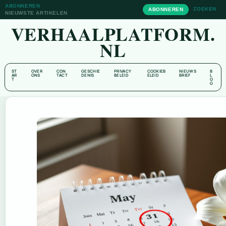
ABONNEREN
ZOEKEN
ABONNEREN
NIEUWSTE ARTIKELEN
VERHAALPLATFORM.
NL
ST
OVER
CON
GESCHIE
PRIVACY
COOKIEB
NIEUWS
B
AR
ONS
TACT
DENIS
BELEID
ELEID
BRIEF
L
T
O
G