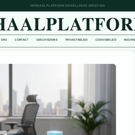
VERHAALPLATFORM DAGELIJKSE BRIEFING
HAALPLATFOR
 ONS
CONTACT
GESCHIEDENIS
PRIVACYBELEID
COOKIEBELEID
NIEUWS