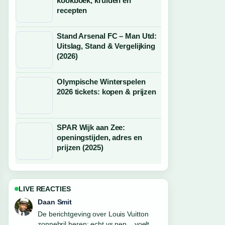
kookboek, kruiden en
recepten
Stand Arsenal FC – Man Utd:
Uitslag, Stand & Vergelijking
(2026)
Olympische Winterspelen
2026 tickets: kopen & prijzen
SPAR Wijk aan Zee:
openingstijden, adres en
prijzen (2025)
LIVE REACTIES
Milan Visser
Goede verificatie rond De beste sport
bh voor grote maten:.... Meer redacties