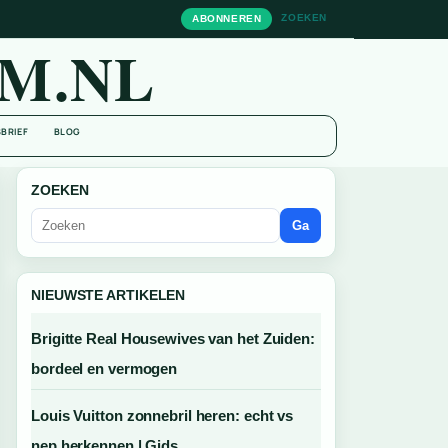
ZOEKEN
ABONNEREN
M.NL
BRIEF
BLOG
ZOEKEN
Ga
NIEUWSTE ARTIKELEN
Brigitte Real Housewives van het Zuiden:
bordeel en vermogen
Louis Vuitton zonnebril heren: echt vs
nep herkennen | Gids