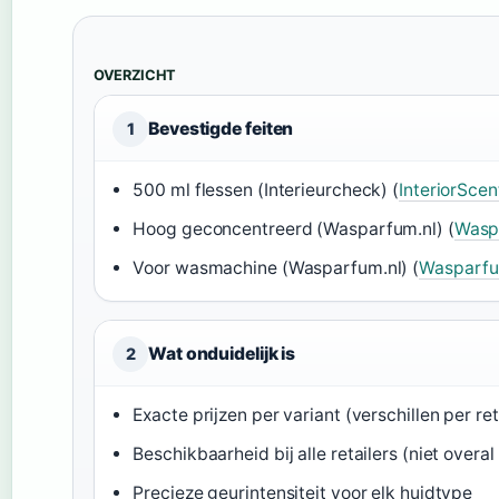
OVERZICHT
Bevestigde feiten
1
500 ml flessen (Interieurcheck) (
InteriorScen
Hoog geconcentreerd (Wasparfum.nl) (
Wasp
Voor wasmachine (Wasparfum.nl) (
Wasparfu
Wat onduidelijk is
2
Exacte prijzen per variant (verschillen per ret
Beschikbaarheid bij alle retailers (niet overa
Precieze geurintensiteit voor elk huidtype