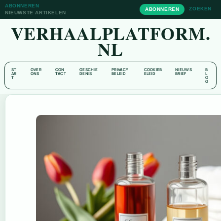
ABONNEREN
ZOEKEN
ABONNEREN
NIEUWSTE ARTIKELEN
VERHAALPLATFORM.
NL
ST
OVER
CON
GESCHIE
PRIVACY
COOKIEB
NIEUWS
B
AR
ONS
TACT
DENIS
BELEID
ELEID
BRIEF
L
T
O
G