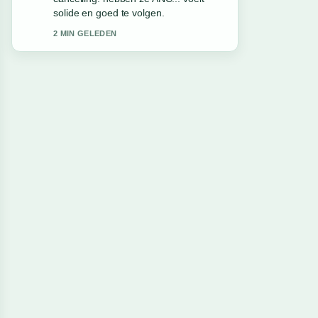
Meer redacties zouden zo moeten
schrijven.
4 MIN GELEDEN