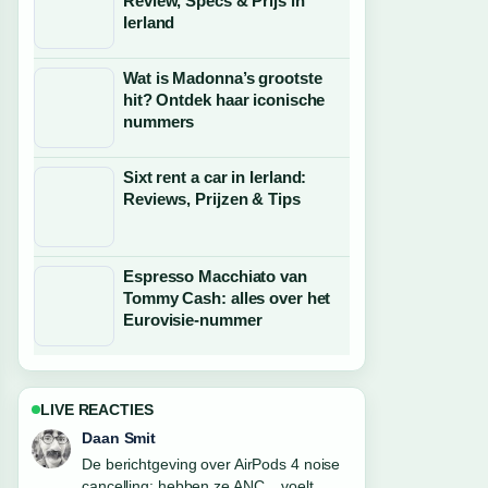
Review, Specs & Prijs in
Ierland
Wat is Madonna’s grootste
hit? Ontdek haar iconische
nummers
Sixt rent a car in Ierland:
Reviews, Prijzen & Tips
Espresso Macchiato van
Tommy Cash: alles over het
Eurovisie-nummer
LIVE REACTIES
Milan Visser
Goede verificatie rond Fat Kee Den
Haag: adres, menu, openingstijden....