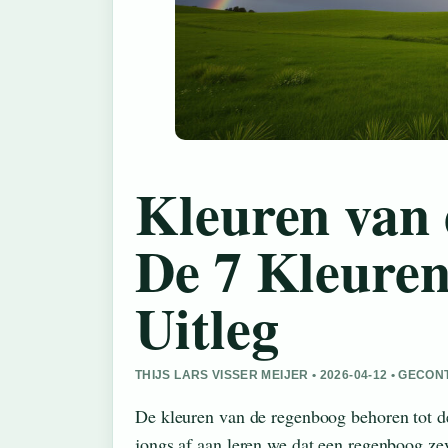
Kleuren van
De 7 Kleuren
Uitleg
THIJS LARS VISSER MEIJER • 2026-04-12 • GEC
De kleuren van de regenboog behoren tot de
jongs af aan leren we dat een regenboog zev