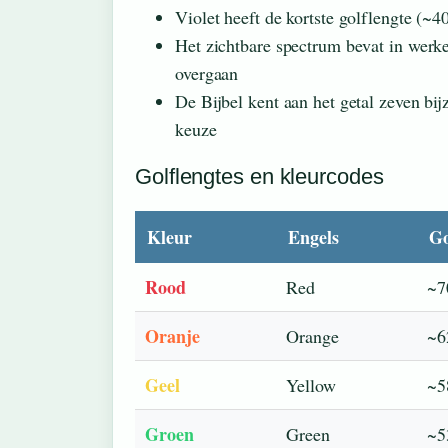
Violet heeft de kortste golflengte (~
Het zichtbare spectrum bevat in werkel
overgaan
De Bijbel kent aan het getal zeven bi
keuze
Golflengtes en kleurcodes
Kleur
Engels
Go
Rood
Red
~7
Oranje
Orange
~6
Geel
Yellow
~5
Groen
Green
~5