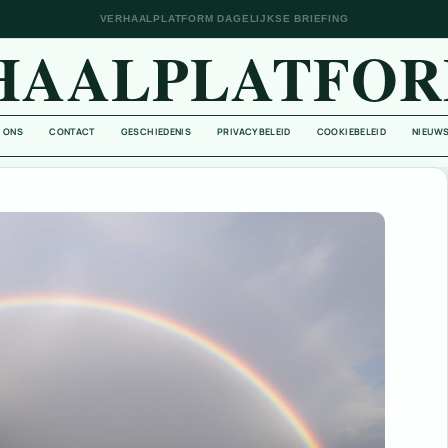
VERHAALPLATFORM DAGELIJKSE BRIEFING
HAALPLATFOR
 ONS
CONTACT
GESCHIEDENIS
PRIVACYBELEID
COOKIEBELEID
NIEUWS