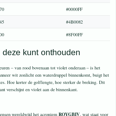
70
#0000FF
45
#4B0082
00
#8F00FF
e deze kunt onthouden
uren – van rood bovenaan tot violet onderaan – is het
anneer wit zonlicht een waterdruppel binnenkomt, buigt het
gtes. Hoe korter de golflengte, hoe sterker de breking. Dit
ant verschijnt en violet aan de binnenkant.
ROYGBIV
ensen wereldwijd het acroniem
, wat staat voor