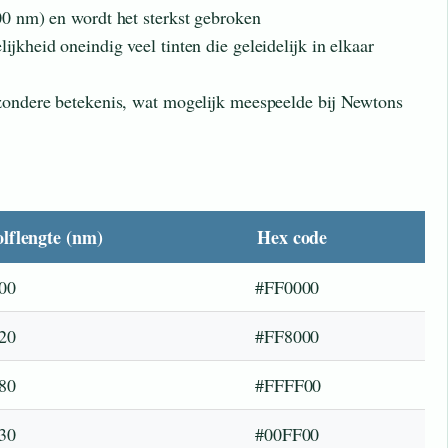
400 nm) en wordt het sterkst gebroken
ijkheid oneindig veel tinten die geleidelijk in elkaar
jzondere betekenis, wat mogelijk meespeelde bij Newtons
lflengte (nm)
Hex code
00
#FF0000
20
#FF8000
80
#FFFF00
30
#00FF00