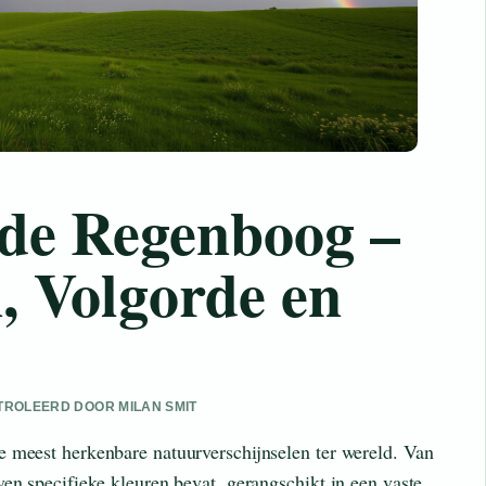
 de Regenboog –
, Volgorde en
ONTROLEERD DOOR MILAN SMIT
 meest herkenbare natuurverschijnselen ter wereld. Van
en specifieke kleuren bevat, gerangschikt in een vaste