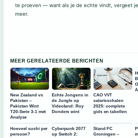
te proeven — want als je de echte vindt, vergeet je
meer.
MEER GERELATEERDE BERICHTEN
H
B
O
A
New Zealand vs
Echte Jongens in
CAO VVT
Pakistan –
de Jungle op
salarisschalen
Pakistan Wint
Videoland: Roy
2025: complete
T20-Serie 3-1 met
Donders wint
gids en tabellen
Analyse
Hoeveel sushi per
Cyberpunk 2077
Stand FC
P
persoon?
op Switch 2:
Groningen –
m