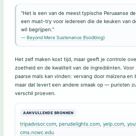
“Het is een van de meest typische Peruaanse d
een must-try voor iedereen die de keuken van 
wil begrijpen.”
—
Beyond Mere Sustenance (foodblog)
Het zelf maken kost tijd, maar geeft je controle ov
zoetheid en de kwaliteit van de ingrediënten. Voor
paarse maïs kan vinden: vervang door maïzena en 
maar dat levert een andere smaak op — puristen zu
verschil proeven.
AANVULLENDE BRONNEN
tripadvisor.com
,
perudelights.com
,
yelp.com
,
you
cms.ncwc.edu