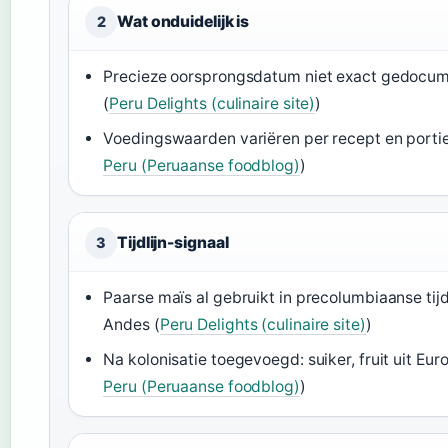
Wat onduidelijk is
2
Precieze oorsprongsdatum niet exact gedocu
(
Peru Delights (culinaire site)
)
Voedingswaarden variëren per recept en portie
Peru (Peruaanse foodblog)
)
Tijdlijn-signaal
3
Paarse maïs al gebruikt in precolumbiaanse tijd
Andes (
Peru Delights (culinaire site)
)
Na kolonisatie toegevoegd: suiker, fruit uit Eur
Peru (Peruaanse foodblog)
)