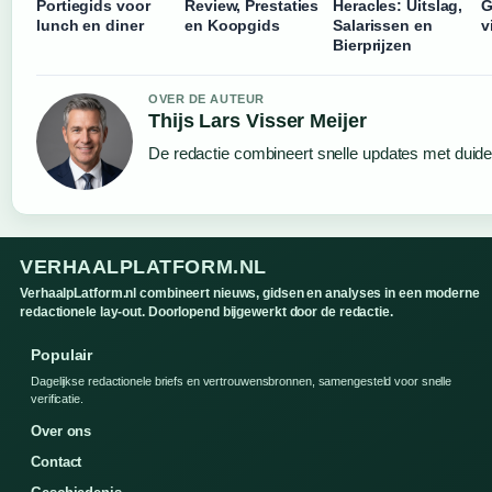
Portiegids voor
Review, Prestaties
Heracles: Uitslag,
G
lunch en diner
en Koopgids
Salarissen en
v
Bierprijzen
OVER DE AUTEUR
Thijs Lars Visser Meijer
De redactie combineert snelle updates met duideli
VERHAALPLATFORM.NL
VerhaalpLatform.nl combineert nieuws, gidsen en analyses in een moderne
redactionele lay-out. Doorlopend bijgewerkt door de redactie.
Populair
Dagelijkse redactionele briefs en vertrouwensbronnen, samengesteld voor snelle
verificatie.
Over ons
Contact