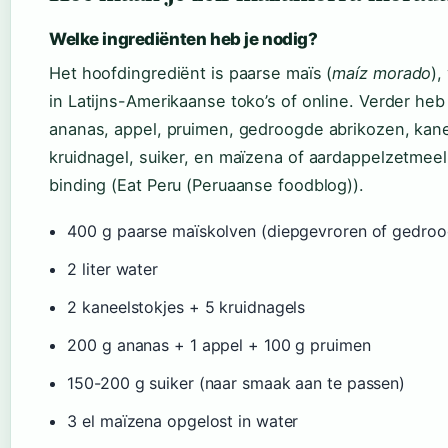
Welke ingrediënten heb je nodig?
Het hoofdingrediënt is paarse maïs (
maíz morado
),
in Latijns-Amerikaanse toko’s of online. Verder heb 
ananas, appel, pruimen, gedroogde abrikozen, kane
kruidnagel, suiker, en maïzena of aardappelzetmeel
binding (Eat Peru (Peruaanse foodblog)).
400 g paarse maïskolven (diepgevroren of gedro
2 liter water
2 kaneelstokjes + 5 kruidnagels
200 g ananas + 1 appel + 100 g pruimen
150-200 g suiker (naar smaak aan te passen)
3 el maïzena opgelost in water