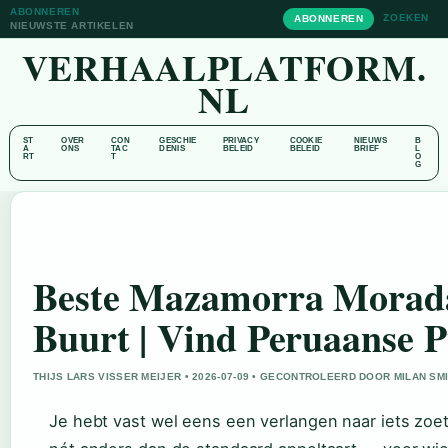
ABONNEREN
ZOEKEN
ABONNEREN
NIEUWSTE ARTIKELEN
VERHAALPLATFORM.
NL
ST
OVER
CON
GESCHIE
PRIVACY
COOKIE
NIEUWS
B
A
ONS
TAC
DENIS
BELEID
BELEID
BRIEF
L
RT
T
O
G
Beste Mazamorra Morada
Buurt | Vind Peruaanse 
THIJS LARS VISSER MEIJER • 2026-07-09 • GECONTROLEERD DOOR MILAN SM
Je hebt vast wel eens een verlangen naar iets zoe