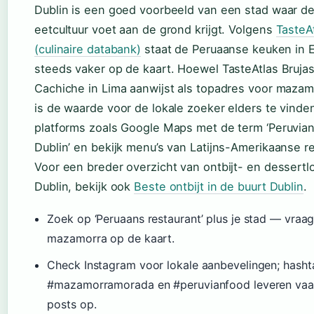
Dublin is een goed voorbeeld van een stad waar d
eetcultuur voet aan de grond krijgt. Volgens
TasteA
(culinaire databank)
staat de Peruaanse keuken in 
steeds vaker op de kaart. Hoewel TasteAtlas Bruja
Cachiche in Lima aanwijst als topadres voor maza
is de waarde voor de lokale zoeker elders te vinde
platforms zoals Google Maps met de term ‘Peruvia
Dublin’ en bekijk menu’s van Latijns-Amerikaanse r
Voor een breder overzicht van ontbijt- en dessertlo
Dublin, bekijk ook
Beste ontbijt in de buurt Dublin
.
Zoek op ‘Peruaans restaurant’ plus je stad — vraag
mazamorra op de kaart.
Check Instagram voor lokale aanbevelingen; hasht
#mazamorramorada en #peruvianfood leveren vaa
posts op.