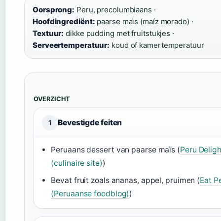
Oorsprong:
Peru, precolumbiaans ·
Hoofdingrediënt:
paarse maïs (maíz morado) ·
Textuur:
dikke pudding met fruitstukjes ·
Serveertemperatuur:
koud of kamertemperatuur
OVERZICHT
Bevestigde feiten
1
Peruaans dessert van paarse maïs (
Peru Deligh
(culinaire site)
)
Bevat fruit zoals ananas, appel, pruimen (
Eat P
(Peruaanse foodblog)
)