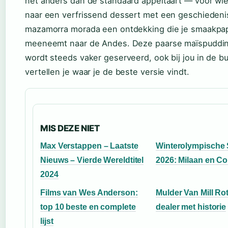
nét anders dan de standaard appeltaart — voor wie
naar een verfrissend dessert met een geschiedenis
mazamorra morada een ontdekking die je smaakpap
meeneemt naar de Andes. Deze paarse maïspudding
wordt steeds vaker geserveerd, ook bij jou in de bu
vertellen je waar je de beste versie vindt.
MIS DEZE NIET
Max Verstappen – Laatste
Winterolympische 
Nieuws – Vierde Wereldtitel
2026: Milaan en Co
2024
Films van Wes Anderson:
Mulder Van Mill Ro
top 10 beste en complete
dealer met historie
lijst