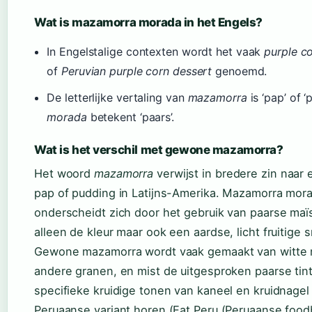
Wat is mazamorra morada in het Engels?
In Engelstalige contexten wordt het vaak
purple c
of
Peruvian purple corn dessert
genoemd.
De letterlijke vertaling van
mazamorra
is ‘pap’ of ‘
morada
betekent ‘paars’.
Wat is het verschil met gewone mazamorra?
Het woord
mazamorra
verwijst in bredere zin naar 
pap of pudding in Latijns-Amerika. Mazamorra mor
onderscheidt zich door het gebruik van paarse maïs
alleen de kleur maar ook een aardse, licht fruitige 
Gewone mazamorra wordt vaak gemaakt van witte 
andere granen, en mist de uitgesproken paarse tin
specifieke kruidige tonen van kaneel en kruidnagel 
Peruaanse variant horen (Eat Peru (Peruaanse foodb