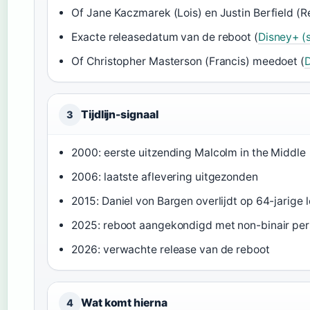
Of Jane Kaczmarek (Lois) en Justin Berfield (Re
Exacte releasedatum van de reboot (
Disney+ (
Of Christopher Masterson (Francis) meedoet (
D
Tijdlijn-signaal
3
2000
: eerste uitzending Malcolm in the Middle
2006
: laatste aflevering uitgezonden
2015
: Daniel von Bargen overlijdt op 64-jarige l
2025
: reboot aangekondigd met non-binair pe
2026
: verwachte release van de reboot
Wat komt hierna
4