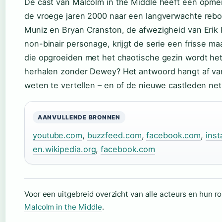
De cast van Malcolm in the Middle heeft een opmerk
de vroege jaren 2000 naar een langverwachte rebo
Muniz en Bryan Cranston, de afwezigheid van Erik 
non-binair personage, krijgt de serie een frisse ma
die opgroeiden met het chaotische gezin wordt het
herhalen zonder Dewey? Het antwoord hangt af va
weten te vertellen – en of de nieuwe castleden net 
AANVULLENDE BRONNEN
youtube.com
,
buzzfeed.com
,
facebook.com
,
ins
en.wikipedia.org
,
facebook.com
Voor een uitgebreid overzicht van alle acteurs en hun rol
Malcolm in the Middle
.