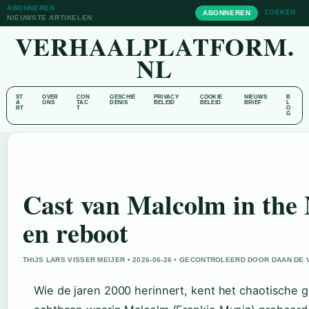
ABONNEREN
ZOEKEN
ABONNEREN
NIEUWSTE ARTIKELEN
VERHAALPLATFORM.
NL
ST
OVER
CON
GESCHIE
PRIVACY
COOKIE
NIEUWS
B
A
ONS
TAC
DENIS
BELEID
BELEID
BRIEF
L
RT
T
O
G
Cast van Malcolm in the M
en reboot
THIJS LARS VISSER MEIJER • 2026-06-26 • GECONTROLEERD DOOR DAAN DE 
Wie de jaren 2000 herinnert, kent het chaotische 