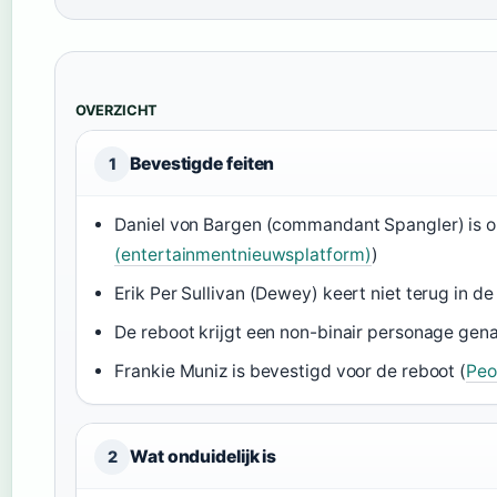
OVERZICHT
Bevestigde feiten
1
Daniel von Bargen (commandant Spangler) is op 
(entertainmentnieuwsplatform)
)
Erik Per Sullivan (Dewey) keert niet terug in de
De reboot krijgt een non-binair personage gen
Frankie Muniz is bevestigd voor de reboot (
Peo
Wat onduidelijk is
2