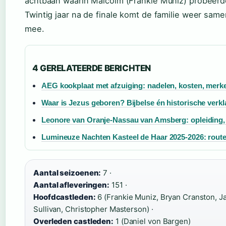
achtbaan waarin Malcolm (Frankie Muniz) probeerde
Twintig jaar na de finale komt de familie weer same
mee.
4 GERELATEERDE BERICHTEN
AEG kookplaat met afzuiging: nadelen, kosten, merk
Waar is Jezus geboren? Bijbelse én historische verkl
Leonore van Oranje-Nassau van Amsberg: opleiding,
Lumineuze Nachten Kasteel de Haar 2025-2026: route,
Aantal seizoenen:
7 ·
Aantal afleveringen:
151 ·
Hoofdcastleden:
6 (Frankie Muniz, Bryan Cranston, Ja
Sullivan, Christopher Masterson) ·
Overleden castleden:
1 (Daniel von Bargen)