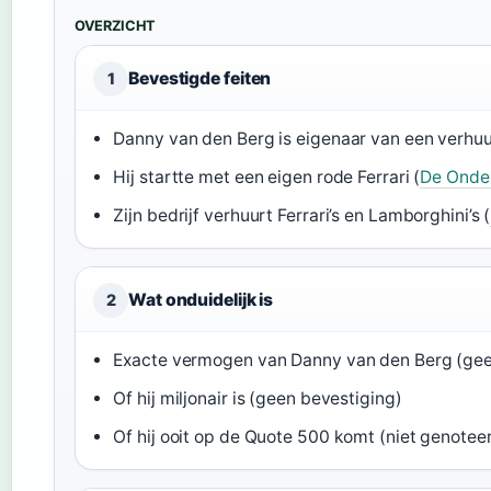
OVERZICHT
Bevestigde feiten
1
Danny van den Berg is eigenaar van een verhu
Hij startte met een eigen rode Ferrari (
De Onde
Zijn bedrijf verhuurt Ferrari’s en Lamborghini’s (
Wat onduidelijk is
2
Exacte vermogen van Danny van den Berg (ge
Of hij miljonair is (geen bevestiging)
Of hij ooit op de Quote 500 komt (niet genotee