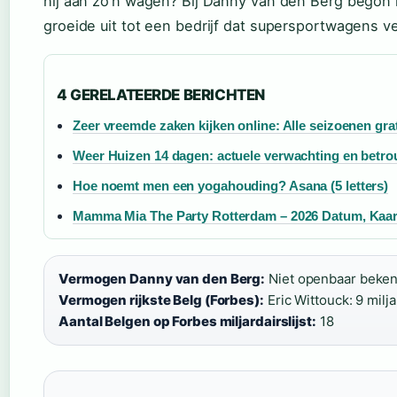
hij aan zo’n wagen? Bij Danny van den Berg begon h
groeide uit tot een bedrijf dat supersportwagens v
4 GERELATEERDE BERICHTEN
Zeer vreemde zaken kijken online: Alle seizoenen grat
Weer Huizen 14 dagen: actuele verwachting en betr
Hoe noemt men een yogahouding? Asana (5 letters)
Mamma Mia The Party Rotterdam – 2026 Datum, Kaar
Vermogen Danny van den Berg:
Niet openbaar beken
Vermogen rijkste Belg (Forbes):
Eric Wittouck: 9 miljar
Aantal Belgen op Forbes miljardairslijst:
18