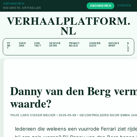
ABONNEREN
ZOEKEN
ABONNEREN
NIEUWSTE ARTIKELEN
VERHAALPLATFORM.
NL
ST
OVER
CON
GESCHIE
PRIVACY
COOKIEB
NIEUWS
B
AR
ONS
TACT
DENIS
BELEID
ELEID
BRIEF
L
T
O
G
Danny van den Berg vermo
waarde?
THIJS LARS VISSER MEIJER • 2026-05-08 • GECONTROLEERD DOOR EMMA JA
Iedereen die weleens een vuurrode Ferrari ziet rijde