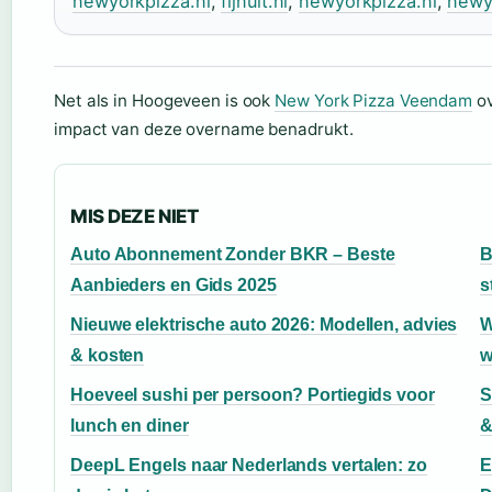
newyorkpizza.nl
,
fijnuit.nl
,
newyorkpizza.nl
,
newy
Net als in Hoogeveen is ook
New York Pizza Veendam
ov
impact van deze overname benadrukt.
MIS DEZE NIET
Auto Abonnement Zonder BKR – Beste
B
Aanbieders en Gids 2025
s
Nieuwe elektrische auto 2026: Modellen, advies
W
& kosten
w
Hoeveel sushi per persoon? Portiegids voor
S
lunch en diner
&
DeepL Engels naar Nederlands vertalen: zo
E