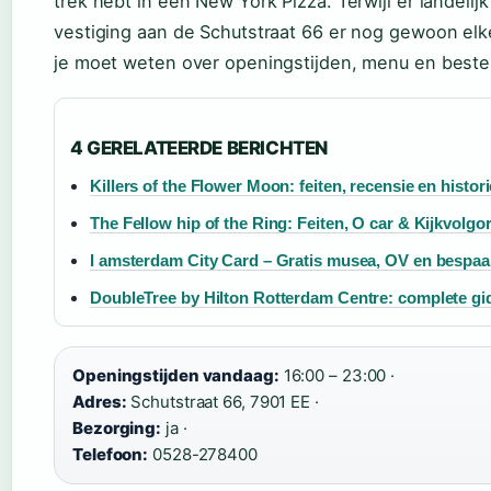
trek hebt in een New York Pizza. Terwijl er landelij
vestiging aan de Schutstraat 66 er nog gewoon elke d
je moet weten over openingstijden, menu en bestel
4 GERELATEERDE BERICHTEN
Killers of the Flower Moon: feiten, recensie en histori
The Fellow hip of the Ring: Feiten, O car & Kijkvolgo
I amsterdam City Card – Gratis musea, OV en bespaa
DoubleTree by Hilton Rotterdam Centre: complete gi
Openingstijden vandaag:
16:00 – 23:00 ·
Adres:
Schutstraat 66, 7901 EE ·
Bezorging:
ja ·
Telefoon:
0528-278400