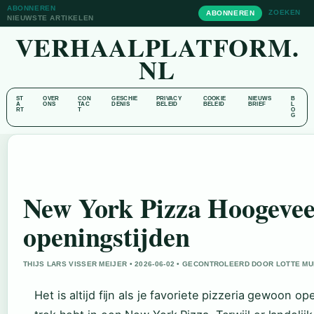
ABONNEREN
ZOEKEN
ABONNEREN
NIEUWSTE ARTIKELEN
VERHAALPLATFORM.
NL
ST
OVER
CON
GESCHIE
PRIVACY
COOKIE
NIEUWS
B
A
ONS
TAC
DENIS
BELEID
BELEID
BRIEF
L
RT
T
O
G
New York Pizza Hoogevee
openingstijden
THIJS LARS VISSER MEIJER • 2026-06-02 • GECONTROLEERD DOOR LOTTE M
Het is altijd fijn als je favoriete pizzeria gewoon o