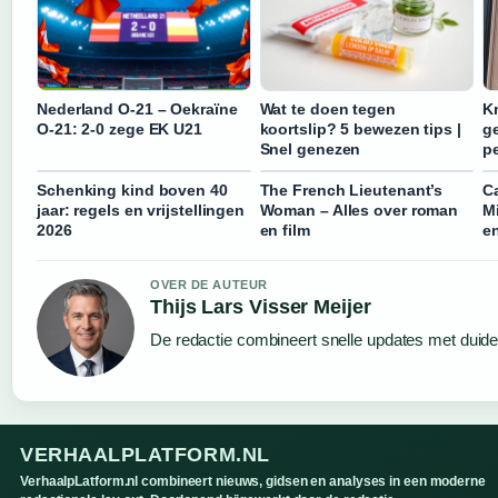
Nederland O-21 – Oekraïne
Wat te doen tegen
K
O-21: 2-0 zege EK U21
koortslip? 5 bewezen tips |
g
Snel genezen
pe
Schenking kind boven 40
The French Lieutenant’s
C
jaar: regels en vrijstellingen
Woman – Alles over roman
Mi
2026
en film
e
OVER DE AUTEUR
Thijs Lars Visser Meijer
De redactie combineert snelle updates met duideli
VERHAALPLATFORM.NL
VerhaalpLatform.nl combineert nieuws, gidsen en analyses in een moderne