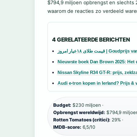
$794,9 miljoen opbrengst en slechts 2
waarom de reacties zo verdeeld waren
4 GERELATEERDE BERICHTEN
قیمت طلای ۱۸عیار امروز 
Nieuwste boek Dan Brown 2025: Het u
Nissan Skyline R34 GT-R: prijs, zeldz
Audi e-tron kopen in Ierland? Prijs &
Budget:
$230 miljoen ·
Opbrengst wereldwijd:
$794,9 miljoen
Rotten Tomatoes (critici):
29% ·
IMDB-score:
6,5/10