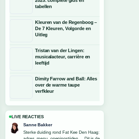
2025: complete gids en
tabellen
Kleuren van de Regenboog –
De 7 Kleuren, Volgorde en
Uitleg
Tristan van der Lingen:
musicalacteur, carrière en
leeftijd
Dimity Farrow and Ball: Alles
over de warme taupe
verfkleur
LIVE REACTIES
Daan Smit
Volg Weer Huizen 14 dagen: actuele
verwachting en... nauwlettend –