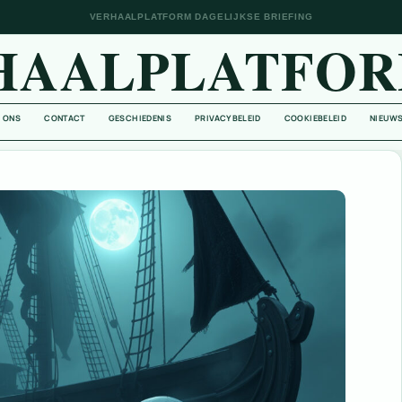
VERHAALPLATFORM DAGELIJKSE BRIEFING
HAALPLATFOR
 ONS
CONTACT
GESCHIEDENIS
PRIVACYBELEID
COOKIEBELEID
NIEUWS