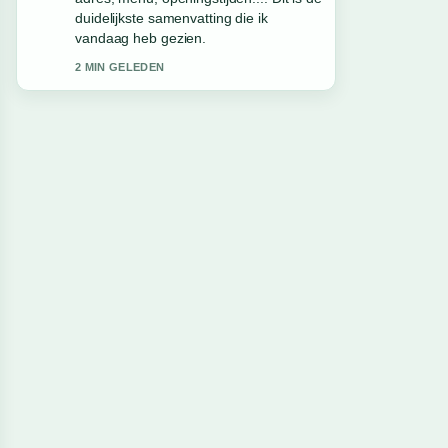
waardeer de rustige en evenwichtige
toon.
4 MIN GELEDEN