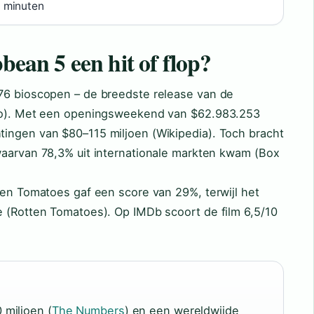
 minuten
bbean 5 een hit of flop?
76 bioscopen – de breedste release van de
ojo). Met een openingsweekend van $62.983.253
ingen van $80–115 miljoen (Wikipedia). Toch bracht
waarvan 78,3% uit internationale markten kwam (Box
ten Tomatoes gaf een score van 29%, terwijl het
e (Rotten Tomatoes). Op IMDb scoort de film 6,5/10
miljoen (
The Numbers
) en een wereldwijde