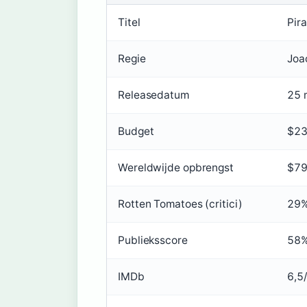
Titel
Pir
Regie
Joa
Releasedatum
25 
Budget
$23
Wereldwijde opbrengst
$79
Rotten Tomatoes (critici)
29%
Publieksscore
58%
IMDb
6,5