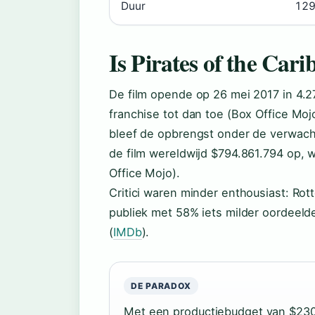
Duur
129
Is Pirates of the Cari
De film opende op 26 mei 2017 in 4.2
franchise tot dan toe (Box Office M
bleef de opbrengst onder de verwacht
de film wereldwijd $794.861.794 op, 
Office Mojo).
Critici waren minder enthousiast: Rot
publiek met 58% iets milder oordeeld
(
IMDb
).
DE PARADOX
Met een productiebudget van $230 