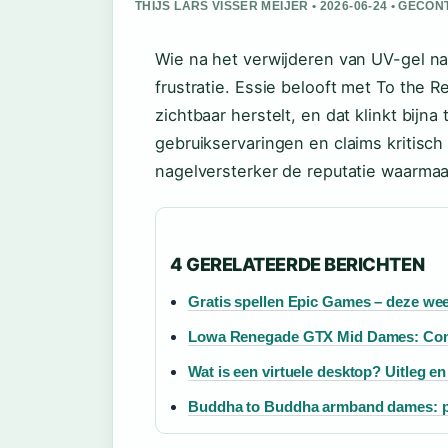
THIJS LARS VISSER MEIJER • 2026-06-24 • GEC
Wie na het verwijderen van UV-gel naa
frustratie. Essie belooft met To the 
zichtbaar herstelt, en dat klinkt bij
gebruikservaringen en claims kritisc
nagelversterker de reputatie waarmaa
4 GERELATEERDE BERICHTEN
Gratis spellen Epic Games – deze wee
Lowa Renegade GTX Mid Dames: Comp
Wat is een virtuele desktop? Uitleg e
Buddha to Buddha armband dames: pr