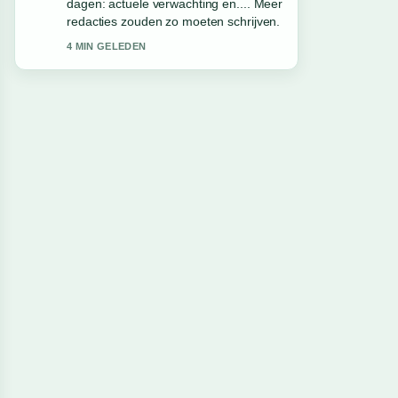
Yamal? Leeftijd en.... Dit is de
duidelijkste samenvatting die ik
vandaag heb gezien.
6 MIN GELEDEN