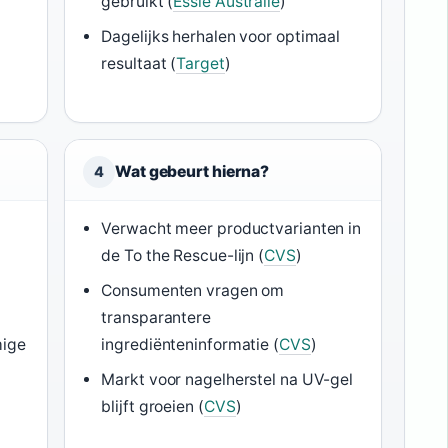
gebruikt (
Essie Australië
)
Dagelijks herhalen voor optimaal
resultaat (
Target
)
Wat gebeurt hierna?
4
r
Verwacht meer productvarianten in
de To the Rescue-lijn (
CVS
)
Consumenten vragen om
transparantere
mige
ingrediënteninformatie (
CVS
)
Markt voor nagelherstel na UV-gel
blijft groeien (
CVS
)