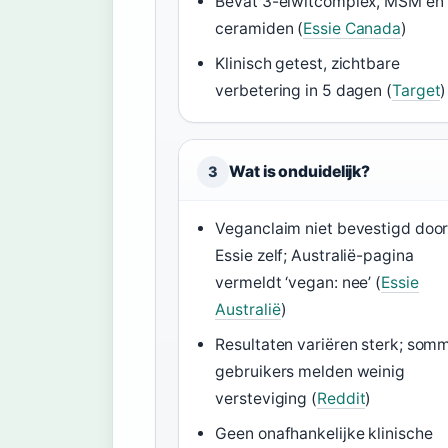
Bevat 3-eiwitcomplex, MSM en
ceramiden (
Essie Canada
)
Klinisch getest, zichtbare
verbetering in 5 dagen (
Target
)
Wat is onduidelijk?
3
Veganclaim niet bevestigd doo
Essie zelf; Australië-pagina
vermeldt ‘vegan: nee’ (
Essie
Australië
)
Resultaten variëren sterk; som
gebruikers melden weinig
versteviging (
Reddit
)
Geen onafhankelijke klinische