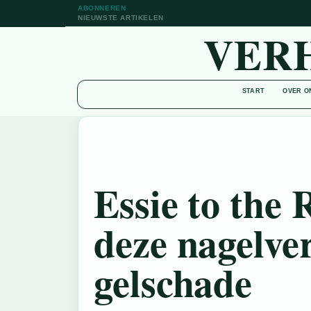
ABONNEREN
NIEUWSTE ARTIKELEN
VER
START
OVER O
Essie to the 
deze nagelve
gelschade