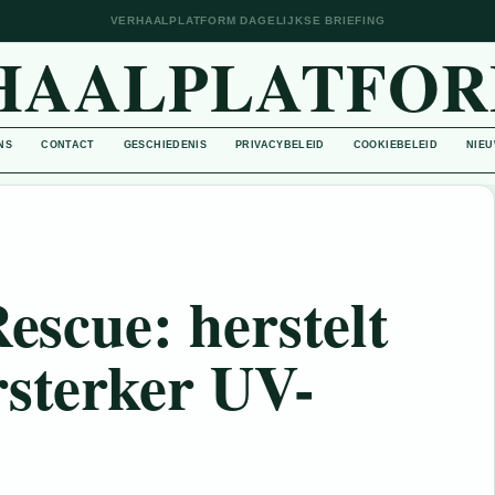
VERHAALPLATFORM DAGELIJKSE BRIEFING
HAALPLATFOR
NS
CONTACT
GESCHIEDENIS
PRIVACYBELEID
COOKIEBELEID
NIEU
Rescue: herstelt
rsterker UV-