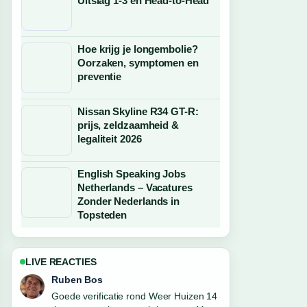
Uitslag 1-3 en Head-to-Head
Hoe krijg je longembolie?
Oorzaken, symptomen en
preventie
Nissan Skyline R34 GT-R:
prijs, zeldzaamheid &
legaliteit 2026
English Speaking Jobs
Netherlands – Vacatures
Zonder Nederlands in
Topsteden
LIVE REACTIES
Sanne Bakker
Sterke duiding rond Hoe oud is Lamine