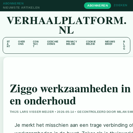
ABONNEREN
ZOEKEN
ABONNEREN
NIEUWSTE ARTIKELEN
VERHAALPLATFORM.
NL
ST
OVER
CON
GESCHIE
PRIVACY
COOKIE
NIEUWS
B
A
ONS
TAC
DENIS
BELEID
BELEID
BRIEF
L
RT
T
O
G
Ziggo werkzaamheden in 
en onderhoud
THIJS LARS VISSER MEIJER • 2026-05-14 • GECONTROLEERD DOOR MILAN SM
Je merkt het misschien aan een trage verbinding of