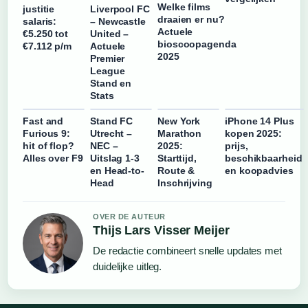
Welke films
justitie
Liverpool FC
draaien er nu?
salaris:
– Newcastle
Actuele
€5.250 tot
United –
bioscoopagenda
€7.112 p/m
Actuele
2025
Premier
League
Stand en
Stats
Fast and
Stand FC
New York
iPhone 14 Plus
Furious 9:
Utrecht –
Marathon
kopen 2025:
hit of flop?
NEC –
2025:
prijs,
Alles over F9
Uitslag 1-3
Starttijd,
beschikbaarheid
en Head-to-
Route &
en koopadvies
Head
Inschrijving
OVER DE AUTEUR
Thijs Lars Visser Meijer
De redactie combineert snelle updates met
duidelijke uitleg.