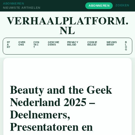
ABONNEREN
ZOEKEN
ABONNEREN
NIEUWSTE ARTIKELEN
VERHAALPLATFORM.
NL
ST
OVER
CON
GESCHIE
PRIVACY
COOKIE
NIEUWS
B
A
ONS
TAC
DENIS
BELEID
BELEID
BRIEF
L
RT
T
O
G
Beauty and the Geek
Nederland 2025 –
Deelnemers,
Presentatoren en