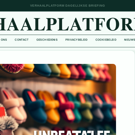
VERHAALPLATFORM DAGELIJKSE BRIEFING
HAALPLATFOR
 ONS
CONTACT
GESCHIEDENIS
PRIVACYBELEID
COOKIEBELEID
NIEUWS