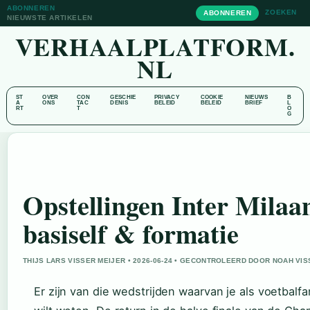
ABONNEREN
ZOEKEN
ABONNEREN
NIEUWSTE ARTIKELEN
VERHAALPLATFORM.
NL
ST
OVER
CON
GESCHIE
PRIVACY
COOKIE
NIEUWS
B
A
ONS
TAC
DENIS
BELEID
BELEID
BRIEF
L
RT
T
O
G
Opstellingen Inter Milaa
basiself & formatie
THIJS LARS VISSER MEIJER • 2026-06-24 • GECONTROLEERD DOOR NOAH VI
Er zijn van die wedstrijden waarvan je als voetbalf