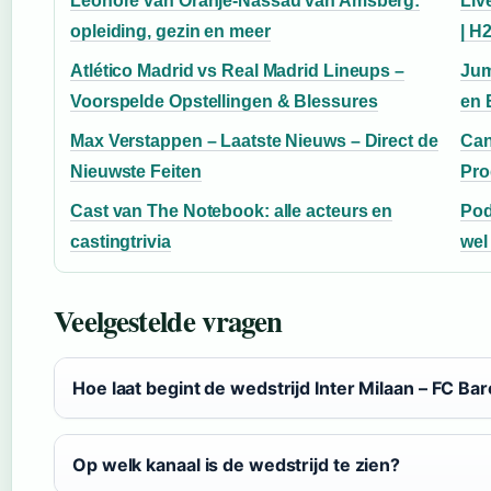
Leonore van Oranje-Nassau van Amsberg:
Liv
opleiding, gezin en meer
| H
Atlético Madrid vs Real Madrid Lineups –
Jum
Voorspelde Opstellingen & Blessures
en 
Max Verstappen – Laatste Nieuws – Direct de
Can
Nieuwste Feiten
Pro
Cast van The Notebook: alle acteurs en
Pod
castingtrivia
wel
Veelgestelde vragen
Hoe laat begint de wedstrijd Inter Milaan – FC Ba
Op welk kanaal is de wedstrijd te zien?