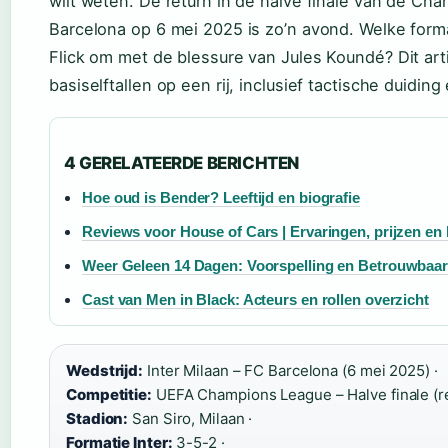
wilt weten. De return in de halve finale van de Ch
Barcelona op 6 mei 2025 is zo’n avond. Welke form
Flick om met de blessure van Jules Koundé? Dit ar
basiselftallen op een rij, inclusief tactische duiding
4 GERELATEERDE BERICHTEN
Hoe oud is Bender? Leeftijd en biografie
Reviews voor House of Cars | Ervaringen, prijzen e
Weer Geleen 14 Dagen: Voorspelling en Betrouwbaar
Cast van Men in Black: Acteurs en rollen overzicht
Wedstrijd:
Inter Milaan – FC Barcelona (6 mei 2025) ·
Competitie:
UEFA Champions League – Halve finale (re
Stadion:
San Siro, Milaan ·
Formatie Inter:
3-5-2 ·