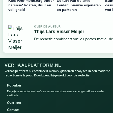
Kies voor mondzorg onder
De tuin van de smid
Buit
narcose: kosten, duur en
Leiden: nieuwe eigenaren
casi
veiligheid
en parkeren
wat 
OVER DE AUTEUR
Thijs Lars Visser Meijer
De redactie combineert snelle updates met duideli
VERHAALPLATFORM.NL
VerhaalpLatform.nl combineert nieuws, gidsen en analyses in een moderne
redactionele lay-out. Doorlopend bijgewerkt door de redactie.
Populair
Dagelijkse redactionele briefs en vertrouwensbronnen, samengesteld voor snelle
verificatie.
Over ons
Contact