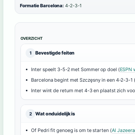
Formatie Barcelona:
4-2-3-1
OVERZICHT
Bevestigde feiten
1
Inter speelt 3-5-2 met Sommer op doel (
ESPN w
Barcelona begint met Szczęsny in een 4-2-3-1 
Inter wint de return met 4-3 en plaatst zich voor
Wat onduidelijk is
2
Of Pedri fit genoeg is om te starten (
Al Jazeer