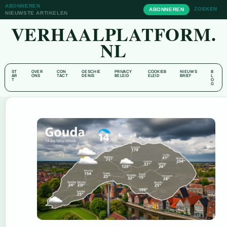
ABONNEREN
ZOEKEN
ABONNEREN
NIEUWSTE ARTIKELEN
VERHAALPLATFORM.
NL
ST
OVER
CON
GESCHIE
PRIVACY
COOKIEB
NIEUWS
B
AR
ONS
TACT
DENIS
BELEID
ELEID
BRIEF
L
T
O
G