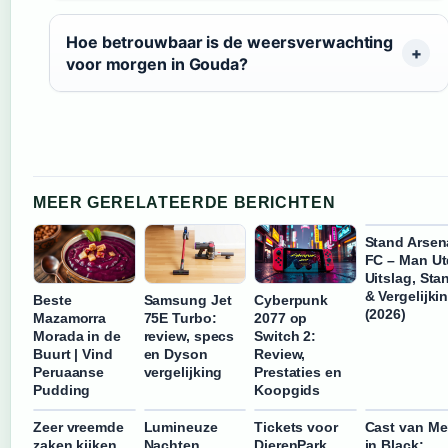
Hoe betrouwbaar is de weersverwachting
voor morgen in Gouda?
MEER GERELATEERDE BERICHTEN
Stand Arsen
FC – Man Ut
Uitslag, Sta
& Vergelijki
Beste
Samsung Jet
Cyberpunk
(2026)
Mazamorra
75E Turbo:
2077 op
Morada in de
review, specs
Switch 2:
Buurt | Vind
en Dyson
Review,
Peruaanse
vergelijking
Prestaties en
Pudding
Koopgids
Zeer vreemde
Lumineuze
Tickets voor
Cast van M
zaken kijken
Nachten
DierenPark
in Black: