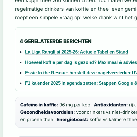
een kopje thee zou kunnen zitten. Toch laten wete
regelmatige drinkers van koffie én thee leven ge
roept een simpele vraag op: welke drank wint het g
4 GERELATEERDE BERICHTEN
La Liga Ranglijst 2025-26: Actuele Tabel en Stand
Hoeveel koffie per dag is gezond? Maximaal & advies
Essie to the Rescue: herstelt deze nagelversterker 
F1 kalender 2025 in agenda zetten: Stappen Google 
Cafeïne in koffie:
96 mg per kop ·
Antioxidanten:
rijk
Gezondheidsvoordelen:
voor drinkers vs niet-drinke
en groene thee ·
Energieboost:
koffie vs kalmere thee