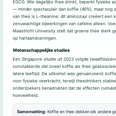
EGCG. Wie dagelijks thee drinkt, beperkt fysieke a
— minder spectaculair dan koffie (46%), maar nog s
van thee is L-theanine: dit aminozuur creëert een 
zenuwachtige bijwerkingen van cafeïne alleen. V
Maastricht University stelt dat groene thee sterk 
op hartaandoeningen.
Wetenschappelijke studies
Een Singapore-studie uit 2023 volgde twaalfduize
concludeerde dat zowel koffie als thee geassocieer
latere leeftijd. De uitkomst was genuanceerd: koff
voor fysieke veerkracht, terwijl theedrinkers stab
onderzoekers benadrukten dat de effecten cumulati
hoeveelheid.
Samenvatting:
Koffie en thee dekken elk andere g