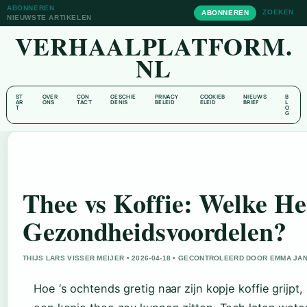
ABONNEREN
ZOEKEN
ABONNEREN
NIEUWSTE ARTIKELEN
VERHAALPLATFORM.
NL
ST
OVER
CON
GESCHIE
PRIVACY
COOKIEB
NIEUWS
B
AR
ONS
TACT
DENIS
BELEID
ELEID
BRIEF
L
T
O
G
Thee vs Koffie: Welke He
Gezondheidsvoordelen?
THIJS LARS VISSER MEIJER • 2026-04-18 • GECONTROLEERD DOOR EMMA JA
Hoe ‘s ochtends gretig naar zijn kopje koffie grijpt, 