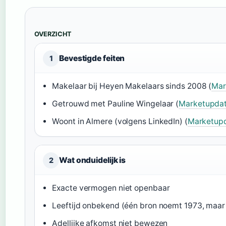
OVERZICHT
Bevestigde feiten
1
Makelaar bij Heyen Makelaars sinds 2008 (
Mar
Getrouwd met Pauline Wingelaar (
Marketupda
Woont in Almere (volgens LinkedIn) (
Marketup
Wat onduidelijk is
2
Exacte vermogen niet openbaar
Leeftijd onbekend (één bron noemt 1973, maar
Adellijke afkomst niet bewezen