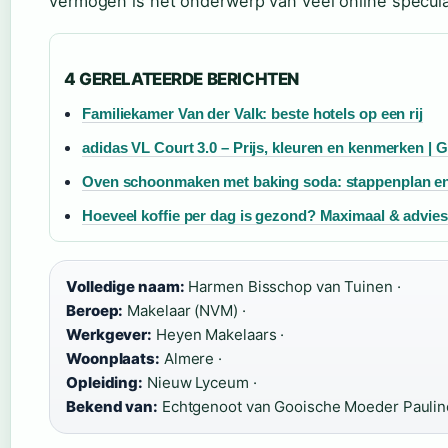
vermogen is het onderwerp van veel online speculati
4 GERELATEERDE BERICHTEN
Familiekamer Van der Valk: beste hotels op een rij
adidas VL Court 3.0 – Prijs, kleuren en kenmerken | G
Oven schoonmaken met baking soda: stappenplan en
Hoeveel koffie per dag is gezond? Maximaal & advies
Volledige naam:
Harmen Bisschop van Tuinen ·
Beroep:
Makelaar (NVM) ·
Werkgever:
Heyen Makelaars ·
Woonplaats:
Almere ·
Opleiding:
Nieuw Lyceum ·
Bekend van:
Echtgenoot van Gooische Moeder Paulin