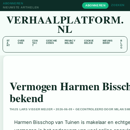
ABONNEREN
ZOEKEN
ABONNEREN
NIEUWSTE ARTIKELEN
VERHAALPLATFORM.
NL
ST
OVER
CON
GESCHIE
PRIVACY
COOKIE
NIEUWS
B
A
ONS
TAC
DENIS
BELEID
BELEID
BRIEF
L
RT
T
O
G
Vermogen Harmen Bisscho
bekend
THIJS LARS VISSER MEIJER • 2026-06-09 • GECONTROLEERD DOOR MILAN SM
Harmen Bisschop van Tuinen is makelaar en echtge