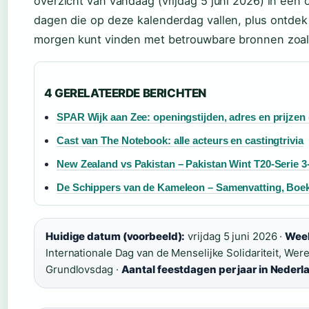
overzicht van vandaag (vrijdag 5 juni 2026) in éé
dagen die op deze kalenderdag vallen, plus ontdek
morgen kunt vinden met betrouwbare bronnen zoa
4 GERELATEERDE BERICHTEN
SPAR Wijk aan Zee: openingstijden, adres en prijzen 
Cast van The Notebook: alle acteurs en castingtrivia
New Zealand vs Pakistan – Pakistan Wint T20-Serie 3
De Schippers van de Kameleon – Samenvatting, Boe
Huidige datum (voorbeeld):
vrijdag 5 juni 2026 ·
Wee
Internationale Dag van de Menselijke Solidariteit, Wer
Grundlovsdag ·
Aantal feestdagen per jaar in Nederl