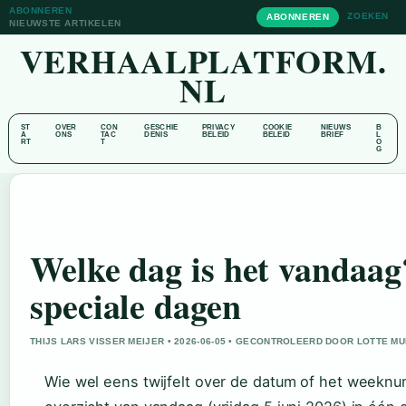
ABONNEREN
ZOEKEN
ABONNEREN
NIEUWSTE ARTIKELEN
VERHAALPLATFORM.
NL
ST
OVER
CON
GESCHIE
PRIVACY
COOKIE
NIEUWS
B
A
ONS
TAC
DENIS
BELEID
BELEID
BRIEF
L
RT
T
O
G
Welke dag is het vanda
speciale dagen
THIJS LARS VISSER MEIJER • 2026-06-05 • GECONTROLEERD DOOR LOTTE M
Wie wel eens twijfelt over de datum of het weeknumm