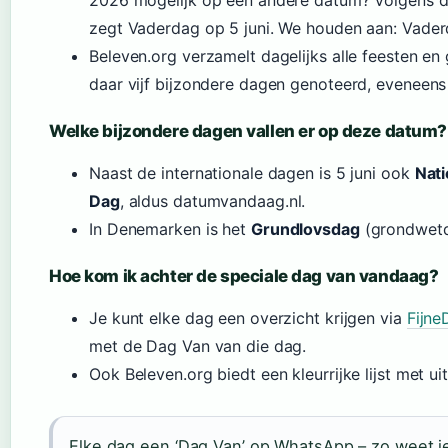
2026 mogelijk op een andere datum? Volgens de
zegt Vaderdag op 5 juni. We houden aan: Vader
Beleven.org verzamelt dagelijks alle feesten e
daar vijf bijzondere dagen genoteerd, eveneen
Welke bijzondere dagen vallen er op deze datum?
Naast de internationale dagen is 5 juni ook
Nat
Dag
, aldus datumvandaag.nl.
In Denemarken is het
Grundlovsdag
(grondwetd
Hoe kom ik achter de speciale dag van vandaag?
Je kunt elke dag een overzicht krijgen via
Fijn
met de Dag Van van die dag.
Ook Beleven.org biedt een kleurrijke lijst met ui
Elke dag een ‘Dag Van’ op WhatsApp – zo weet je