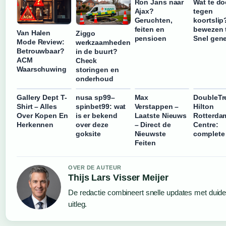
Ron Jans naar
Wat te d
Ajax?
tegen
Geruchten,
koortslip
feiten en
bewezen t
Van Halen
Ziggo
pensioen
Snel gen
Mode Review:
werkzaamheden
Betrouwbaar?
in de buurt?
ACM
Check
Waarschuwing
storingen en
onderhoud
Gallery Dept T-
nusa sp99–
Max
DoubleTr
Shirt – Alles
spinbet99: wat
Verstappen –
Hilton
Over Kopen En
is er bekend
Laatste Nieuws
Rotterda
Herkennen
over deze
– Direct de
Centre:
goksite
Nieuwste
complete
Feiten
OVER DE AUTEUR
Thijs Lars Visser Meijer
De redactie combineert snelle updates met duidel
uitleg.