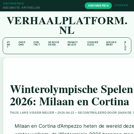
ABONNEREN
ZOEKEN
ABONNEREN
NIEUWSTE ARTIKELEN
VERHAALPLATFORM.
NL
ST
OVER
CON
GESCHIE
PRIVACY
COOKIEB
NIEUWS
B
AR
ONS
TACT
DENIS
BELEID
ELEID
BRIEF
L
T
O
G
Winterolympische Spelen
2026: Milaan en Cortina
THIJS LARS VISSER MEIJER • 2026-04-21 • GECONTROLEERD DOOR DAAN DE 
Milaan en Cortina d’Ampezzo heten de wereld dez