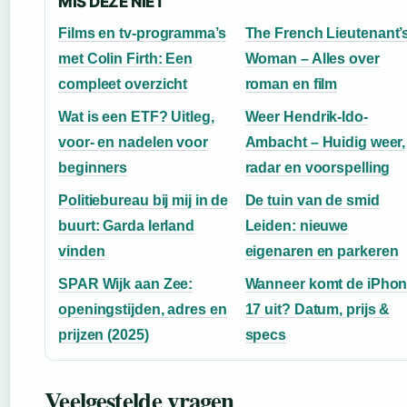
MIS DEZE NIET
Films en tv-programma’s
The French Lieutenant’
met Colin Firth: Een
Woman – Alles over
compleet overzicht
roman en film
Wat is een ETF? Uitleg,
Weer Hendrik-Ido-
voor- en nadelen voor
Ambacht – Huidig weer,
beginners
radar en voorspelling
Politiebureau bij mij in de
De tuin van de smid
buurt: Garda Ierland
Leiden: nieuwe
vinden
eigenaren en parkeren
SPAR Wijk aan Zee:
Wanneer komt de iPho
openingstijden, adres en
17 uit? Datum, prijs &
prijzen (2025)
specs
Veelgestelde vragen